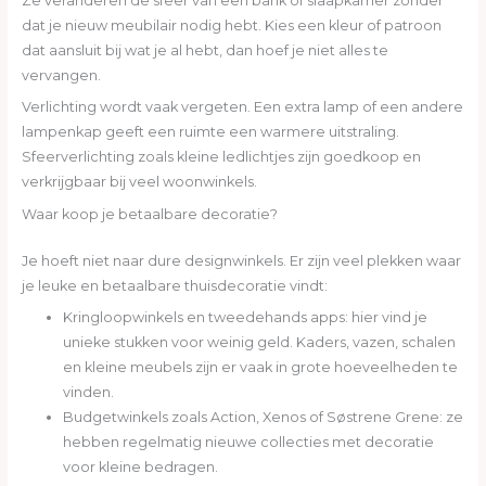
Ze veranderen de sfeer van een bank of slaapkamer zonder
dat je nieuw meubilair nodig hebt. Kies een kleur of patroon
dat aansluit bij wat je al hebt, dan hoef je niet alles te
vervangen.
Verlichting wordt vaak vergeten. Een extra lamp of een andere
lampenkap geeft een ruimte een warmere uitstraling.
Sfeerverlichting zoals kleine ledlichtjes zijn goedkoop en
verkrijgbaar bij veel woonwinkels.
Waar koop je betaalbare decoratie?
Je hoeft niet naar dure designwinkels. Er zijn veel plekken waar
je leuke en betaalbare thuisdecoratie vindt:
Kringloopwinkels en tweedehands apps: hier vind je
unieke stukken voor weinig geld. Kaders, vazen, schalen
en kleine meubels zijn er vaak in grote hoeveelheden te
vinden.
Budgetwinkels zoals Action, Xenos of Søstrene Grene: ze
hebben regelmatig nieuwe collecties met decoratie
voor kleine bedragen.