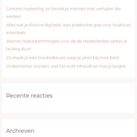
a
Content marketing: zo bereik je mensen met verhalen die
a
werken
r
Alles wat je thuis nodig hebt: een praktische gids voor huishoud
:
essentials
Warme reisbestemmingen voor als de Nederlandse winter je
te lang duurt
Zo maak je een meubelkeuze waar je jaren blij mee bent
Ondernemer worden: wat het echt inhoudt en hoe je begint
Recente reacties
Archieven