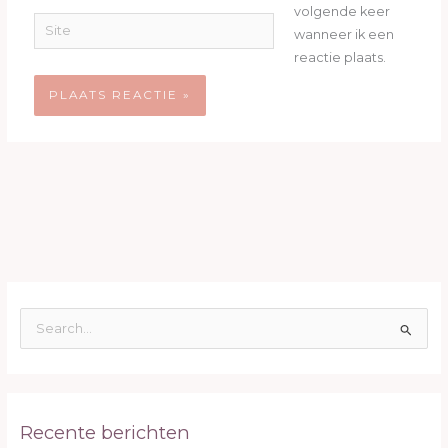
volgende keer
Site
wanneer ik een
reactie plaats.
Z
o
e
k
Recente berichten
n