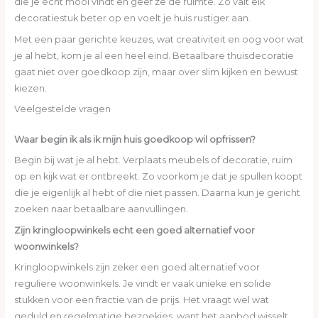
die je écht mooi vindt en geef ze de ruimte. Zo valt elk
decoratiestuk beter op en voelt je huis rustiger aan.
Met een paar gerichte keuzes, wat creativiteit en oog voor wat
je al hebt, kom je al een heel eind. Betaalbare thuisdecoratie
gaat niet over goedkoop zijn, maar over slim kijken en bewust
kiezen.
Veelgestelde vragen
Waar begin ik als ik mijn huis goedkoop wil opfrissen?
Begin bij wat je al hebt. Verplaats meubels of decoratie, ruim
op en kijk wat er ontbreekt. Zo voorkom je dat je spullen koopt
die je eigenlijk al hebt of die niet passen. Daarna kun je gericht
zoeken naar betaalbare aanvullingen.
Zijn kringloopwinkels echt een goed alternatief voor
woonwinkels?
Kringloopwinkels zijn zeker een goed alternatief voor
reguliere woonwinkels. Je vindt er vaak unieke en solide
stukken voor een fractie van de prijs. Het vraagt wel wat
geduld en regelmatige bezoekjes, want het aanbod wisselt