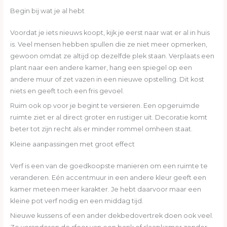
Begin bij wat je al hebt
Voordat je iets nieuws koopt, kijk je eerst naar wat er al in huis
is. Veel mensen hebben spullen die ze niet meer opmerken,
gewoon omdat ze altijd op dezelfde plek staan. Verplaats een
plant naar een andere kamer, hang een spiegel op een
andere muur of zet vazen in een nieuwe opstelling. Dit kost
niets en geeft toch een fris gevoel.
Ruim ook op voor je begint te versieren. Een opgeruimde
ruimte ziet er al direct groter en rustiger uit. Decoratie komt
beter tot zijn recht als er minder rommel omheen staat.
Kleine aanpassingen met groot effect
Verf is een van de goedkoopste manieren om een ruimte te
veranderen. Eén accentmuur in een andere kleur geeft een
kamer meteen meer karakter. Je hebt daarvoor maar een
kleine pot verf nodig en een middag tijd.
Nieuwe kussens of een ander dekbedovertrek doen ook veel.