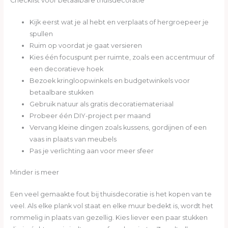
Checklist voor betaalbare thuisdecoratie
Kijk eerst wat je al hebt en verplaats of hergroepeer je
spullen
Ruim op voordat je gaat versieren
Kies één focuspunt per ruimte, zoals een accentmuur of
een decoratieve hoek
Bezoek kringloopwinkels en budgetwinkels voor
betaalbare stukken
Gebruik natuur als gratis decoratiemateriaal
Probeer één DIY-project per maand
Vervang kleine dingen zoals kussens, gordijnen of een
vaas in plaats van meubels
Pas je verlichting aan voor meer sfeer
Minder is meer
Een veel gemaakte fout bij thuisdecoratie is het kopen van te
veel. Als elke plank vol staat en elke muur bedekt is, wordt het
rommelig in plaats van gezellig. Kies liever een paar stukken