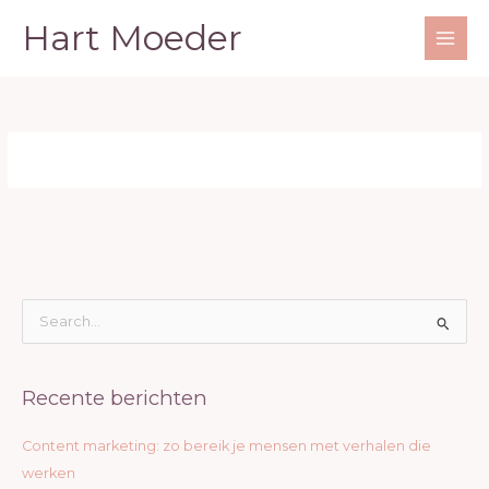
Ga
Hart Moeder
naar
de
inhoud
Z
o
e
Recente berichten
k
n
Content marketing: zo bereik je mensen met verhalen die
a
werken