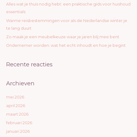
a
Alles wat je thuis nodig hebt: een praktische gids voor huishoud
r
essentials
:
Warme reisbestemmingen voor als de Nederlandse winter je
te lang duurt
Zo maak je een meubelkeuze waar je jaren blij mee bent
Ondernemer worden: wat het echt inhoudt en hoe je begint
Recente reacties
Archieven
mei 2026
april 2026
maart 2026
februari 2026
januari 2026