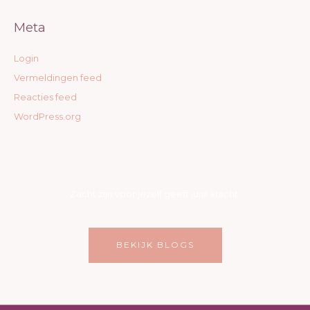
Meta
Login
Vermeldingen feed
Reacties feed
WordPress.org
Zacht zijn voor jezelf geeft juist kracht.
BEKIJK BLOGS