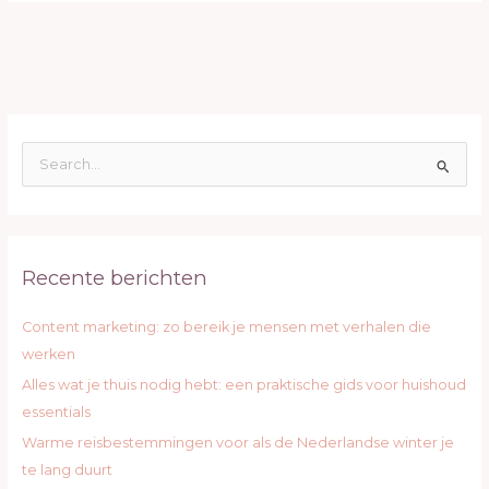
Z
o
e
k
Recente berichten
n
a
Content marketing: zo bereik je mensen met verhalen die
a
werken
r
Alles wat je thuis nodig hebt: een praktische gids voor huishoud
:
essentials
Warme reisbestemmingen voor als de Nederlandse winter je
te lang duurt