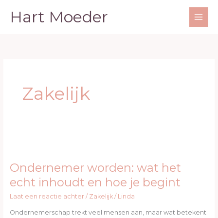
Ga
Hart Moeder
naar
de
inhoud
Zakelijk
Ondernemer
worden:
Ondernemer worden: wat het
wat
het
echt inhoudt en hoe je begint
echt
Laat een reactie achter
/
Zakelijk
/
Linda
inhoudt
en
Ondernemerschap trekt veel mensen aan, maar wat betekent