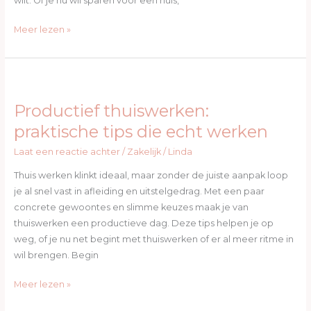
wilt. Of je nu wil sparen voor een huis,
Meer lezen »
Productief
thuiswerken:
Productief thuiswerken:
praktische
tips
praktische tips die echt werken
die
Laat een reactie achter
/
Zakelijk
/
Linda
echt
werken
Thuis werken klinkt ideaal, maar zonder de juiste aanpak loop
je al snel vast in afleiding en uitstelgedrag. Met een paar
concrete gewoontes en slimme keuzes maak je van
thuiswerken een productieve dag. Deze tips helpen je op
weg, of je nu net begint met thuiswerken of er al meer ritme in
wil brengen. Begin
Meer lezen »