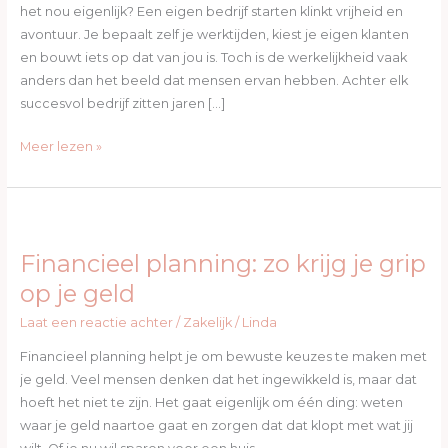
hoe
het nou eigenlijk? Een eigen bedrijf starten klinkt vrijheid en
je
avontuur. Je bepaalt zelf je werktijden, kiest je eigen klanten
begint
en bouwt iets op dat van jou is. Toch is de werkelijkheid vaak
anders dan het beeld dat mensen ervan hebben. Achter elk
succesvol bedrijf zitten jaren […]
Meer lezen »
Financieel
planning:
Financieel planning: zo krijg je grip
zo
krijg
op je geld
je
Laat een reactie achter
/
Zakelijk
/
Linda
grip
op
Financieel planning helpt je om bewuste keuzes te maken met
je
je geld. Veel mensen denken dat het ingewikkeld is, maar dat
geld
hoeft het niet te zijn. Het gaat eigenlijk om één ding: weten
waar je geld naartoe gaat en zorgen dat dat klopt met wat jij